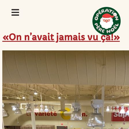
«On n’avait jamais vu ça!»