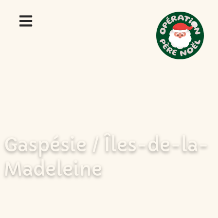
Gaspésie / Îles-de-la-
Madeleine